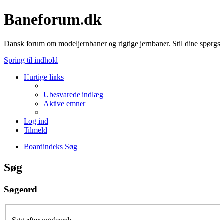
Baneforum.dk
Dansk forum om modeljernbaner og rigtige jernbaner. Stil dine spørgs
Spring til indhold
Hurtige links
Ubesvarede indlæg
Aktive emner
Log ind
Tilmeld
Boardindeks
Søg
Søg
Søgeord
Søg efter nøgleord: