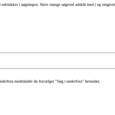
al udelukkes i søgningen. Skriv mange søgeord adskilt med
|
og omgivet 
 underfora medmindre du fravælger "Søg i underfora" herunder.