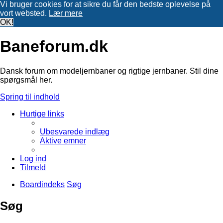
Vi bruger cookies for at sikre du får den bedste oplevelse på
vort websted.
Lær mere
OK!
Baneforum.dk
Dansk forum om modeljernbaner og rigtige jernbaner. Stil dine
spørgsmål her.
Spring til indhold
Hurtige links
Ubesvarede indlæg
Aktive emner
Log ind
Tilmeld
Boardindeks
Søg
Søg