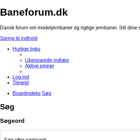
Baneforum.dk
Dansk forum om modeljernbaner og rigtige jernbaner. Stil dine 
Spring til indhold
Hurtige links
Ubesvarede indlæg
Aktive emner
Log ind
Tilmeld
Boardindeks
Søg
Søg
Søgeord
Søg efter nøgleord: