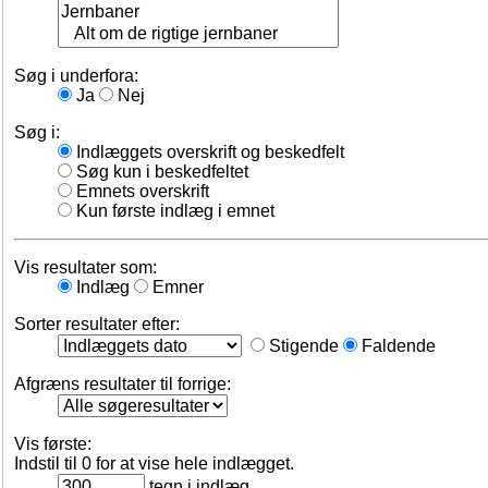
Søg i underfora:
Ja
Nej
Søg i:
Indlæggets overskrift og beskedfelt
Søg kun i beskedfeltet
Emnets overskrift
Kun første indlæg i emnet
Vis resultater som:
Indlæg
Emner
Sorter resultater efter:
Stigende
Faldende
Afgræns resultater til forrige:
Vis første:
Indstil til 0 for at vise hele indlægget.
tegn i indlæg