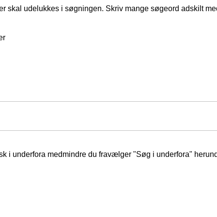
er skal udelukkes i søgningen. Skriv mange søgeord adskilt m
er
isk i underfora medmindre du fravælger "Søg i underfora" herund