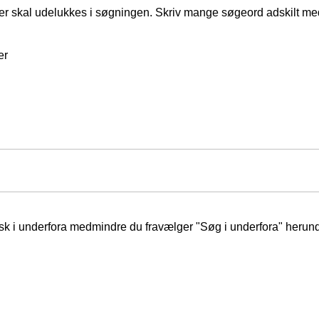
er skal udelukkes i søgningen. Skriv mange søgeord adskilt m
er
isk i underfora medmindre du fravælger "Søg i underfora" herund