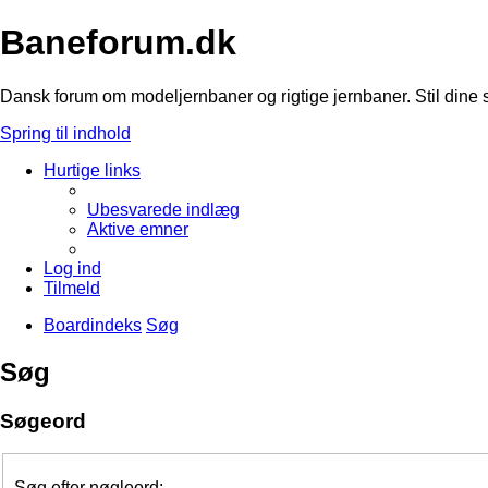
Baneforum.dk
Dansk forum om modeljernbaner og rigtige jernbaner. Stil dine 
Spring til indhold
Hurtige links
Ubesvarede indlæg
Aktive emner
Log ind
Tilmeld
Boardindeks
Søg
Søg
Søgeord
Søg efter nøgleord: