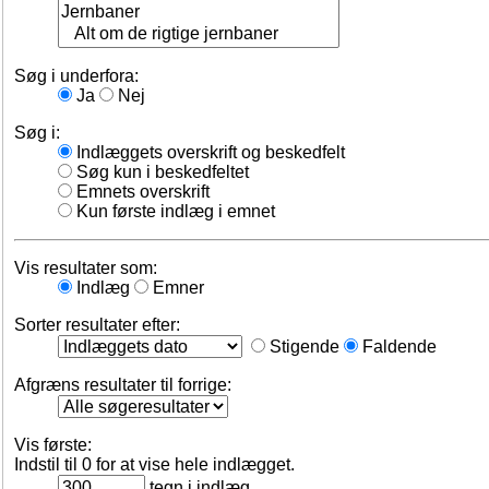
Søg i underfora:
Ja
Nej
Søg i:
Indlæggets overskrift og beskedfelt
Søg kun i beskedfeltet
Emnets overskrift
Kun første indlæg i emnet
Vis resultater som:
Indlæg
Emner
Sorter resultater efter:
Stigende
Faldende
Afgræns resultater til forrige:
Vis første:
Indstil til 0 for at vise hele indlægget.
tegn i indlæg