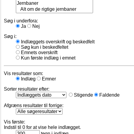
Søg i underfora:
Ja
Nej
Søg i:
Indlæggets overskrift og beskedfelt
Søg kun i beskedfeltet
Emnets overskrift
Kun første indlæg i emnet
Vis resultater som:
Indlæg
Emner
Sorter resultater efter:
Stigende
Faldende
Afgræns resultater til forrige:
Vis første:
Indstil til 0 for at vise hele indlægget.
tegn i indlæg