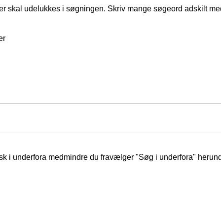
er skal udelukkes i søgningen. Skriv mange søgeord adskilt m
er
isk i underfora medmindre du fravælger "Søg i underfora" herund