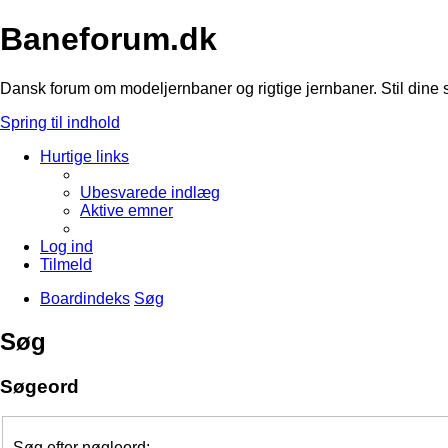
Baneforum.dk
Dansk forum om modeljernbaner og rigtige jernbaner. Stil dine 
Spring til indhold
Hurtige links
Ubesvarede indlæg
Aktive emner
Log ind
Tilmeld
Boardindeks
Søg
Søg
Søgeord
Søg efter nøgleord: