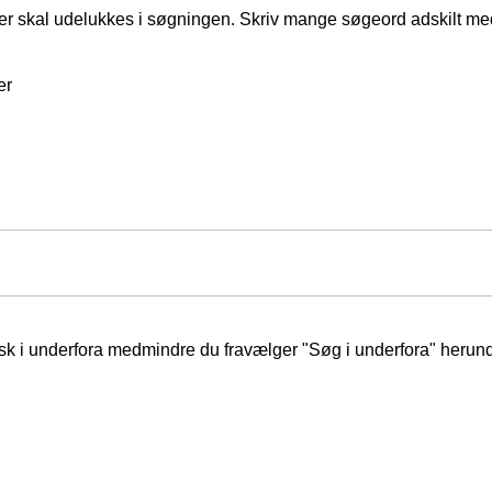
er skal udelukkes i søgningen. Skriv mange søgeord adskilt m
er
isk i underfora medmindre du fravælger "Søg i underfora" herund