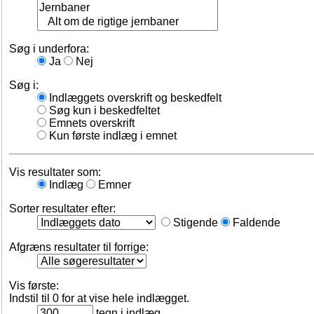
Søg i underfora:
Ja
Nej
Søg i:
Indlæggets overskrift og beskedfelt
Søg kun i beskedfeltet
Emnets overskrift
Kun første indlæg i emnet
Vis resultater som:
Indlæg
Emner
Sorter resultater efter:
Stigende
Faldende
Afgræns resultater til forrige:
Vis første:
Indstil til 0 for at vise hele indlægget.
tegn i indlæg