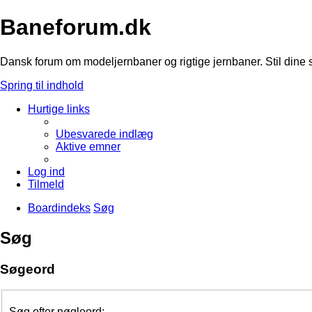
Baneforum.dk
Dansk forum om modeljernbaner og rigtige jernbaner. Stil dine 
Spring til indhold
Hurtige links
Ubesvarede indlæg
Aktive emner
Log ind
Tilmeld
Boardindeks
Søg
Søg
Søgeord
Søg efter nøgleord: