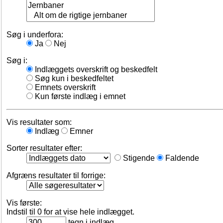
Søg i underfora:
Ja
Nej
Søg i:
Indlæggets overskrift og beskedfelt
Søg kun i beskedfeltet
Emnets overskrift
Kun første indlæg i emnet
Vis resultater som:
Indlæg
Emner
Sorter resultater efter:
Stigende
Faldende
Afgræns resultater til forrige:
Vis første:
Indstil til 0 for at vise hele indlægget.
tegn i indlæg