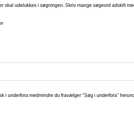
er skal udelukkes i søgningen. Skriv mange søgeord adskilt m
er
isk i underfora medmindre du fravælger "Søg i underfora" herund