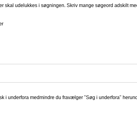
er skal udelukkes i søgningen. Skriv mange søgeord adskilt m
er
isk i underfora medmindre du fravælger "Søg i underfora" herund