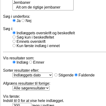
Søg i underfora:
Ja
Nej
Søg i:
Indlæggets overskrift og beskedfelt
Søg kun i beskedfeltet
Emnets overskrift
Kun første indlæg i emnet
Vis resultater som:
Indlæg
Emner
Sorter resultater efter:
Stigende
Faldende
Afgræns resultater til forrige:
Vis første:
Indstil til 0 for at vise hele indlægget.
tegn i indlæg