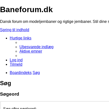
Baneforum.dk
Dansk forum om modeljernbaner og rigtige jernbaner. Stil dine 
Spring til indhold
Hurtige links
Ubesvarede indlæg
Aktive emner
Log ind
Tilmeld
Boardindeks
Søg
Søg
Søgeord
Søg efter nøgleord: