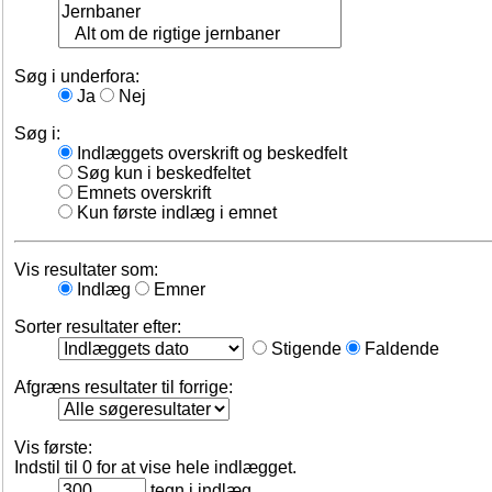
Søg i underfora:
Ja
Nej
Søg i:
Indlæggets overskrift og beskedfelt
Søg kun i beskedfeltet
Emnets overskrift
Kun første indlæg i emnet
Vis resultater som:
Indlæg
Emner
Sorter resultater efter:
Stigende
Faldende
Afgræns resultater til forrige:
Vis første:
Indstil til 0 for at vise hele indlægget.
tegn i indlæg