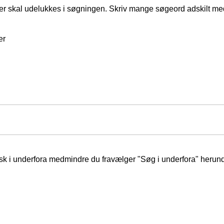
er skal udelukkes i søgningen. Skriv mange søgeord adskilt m
er
isk i underfora medmindre du fravælger "Søg i underfora" herund