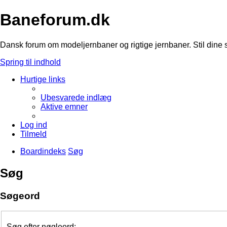
Baneforum.dk
Dansk forum om modeljernbaner og rigtige jernbaner. Stil dine 
Spring til indhold
Hurtige links
Ubesvarede indlæg
Aktive emner
Log ind
Tilmeld
Boardindeks
Søg
Søg
Søgeord
Søg efter nøgleord: