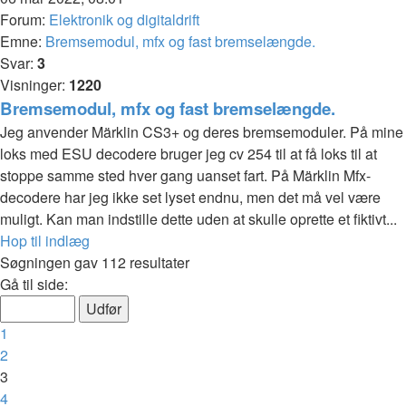
Forum:
Elektronik og digitaldrift
Emne:
Bremsemodul, mfx og fast bremselængde.
Svar:
3
Visninger:
1220
Bremsemodul, mfx og fast bremselængde.
Jeg anvender Märklin CS3+ og deres bremsemoduler. På mine
loks med ESU decodere bruger jeg cv 254 til at få loks til at
stoppe samme sted hver gang uanset fart. På Märklin Mfx-
decodere har jeg ikke set lyset endnu, men det må vel være
muligt. Kan man indstille dette uden at skulle oprette et fiktivt...
Hop til indlæg
Søgningen gav 112 resultater
Side
Gå til side:
3
af
Forrige
1
12
2
3
4