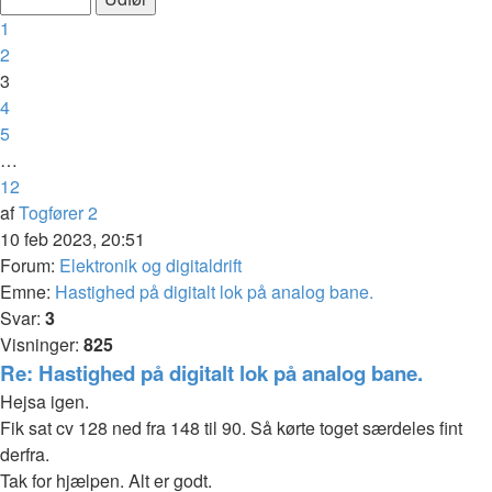
af
Forrige
1
12
2
3
4
5
…
12
Næste
af
Togfører 2
10 feb 2023, 20:51
Forum:
Elektronik og digitaldrift
Emne:
Hastighed på digitalt lok på analog bane.
Svar:
3
Visninger:
825
Re: Hastighed på digitalt lok på analog bane.
Hejsa igen.
Fik sat cv 128 ned fra 148 til 90. Så kørte toget særdeles fint
derfra.
Tak for hjælpen. Alt er godt.