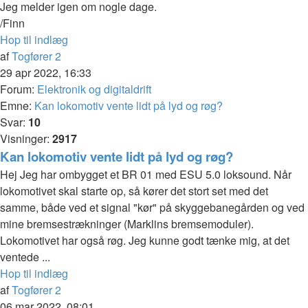
Jeg melder igen om nogle dage.
/Finn
Hop til indlæg
af
Togfører 2
29 apr 2022, 16:33
Forum:
Elektronik og digitaldrift
Emne:
Kan lokomotiv vente lidt på lyd og røg?
Svar:
10
Visninger:
2917
Kan lokomotiv vente lidt på lyd og røg?
Hej Jeg har ombygget et BR 01 med ESU 5.0 loksound. Når
lokomotivet skal starte op, så kører det stort set med det
samme, både ved et signal "kør" på skyggebanegården og ved
mine bremsestrækninger (Marklins bremsemoduler).
Lokomotivet har også røg. Jeg kunne godt tænke mig, at det
ventede ...
Hop til indlæg
af
Togfører 2
06 mar 2022, 08:01