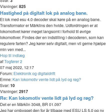
Svar:
3
Visninger:
825
Hastighed på digitalt lok på analog bane.
Et lok med esu 4.0 decoder skal køre på en analog bane.
Transformator er Märklins den hvide. Udfordringen er at
lokomotivet kører meget langsomt i forhold til øvrige
lokomotiver. Findes der en indstilling i decoderen, som kan
regulere farten? Jeg kører selv digitalt, men vil gerne hjælpe
min ven med...
Hop til indlæg
af
Togfører 2
07 maj 2022, 12:17
Forum:
Elektronik og digitaldrift
Emne:
Kan lokomotiv vente lidt på lyd og røg?
Svar:
10
Visninger:
2917
Re: Kan lokomotiv vente lidt på lyd og røg?
Det er en Märklin 3048, BR 01.097
Jeg har ombygget den for år tilbage med ESU LS 5.0 og ny