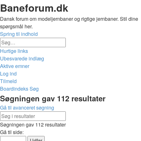
Baneforum.dk
Dansk forum om modeljernbaner og rigtige jernbaner. Stil dine
spørgsmål her.
Spring til indhold
Avanceret
Søg
søgning
Hurtige links
Ubesvarede indlæg
Aktive emner
Log ind
Tilmeld
Boardindeks
Søg
Søg
Søgningen gav 112 resultater
Gå til avanceret søgning
Avanceret
Søg
søgning
Søgningen gav 112 resultater
Side
Gå til side:
3