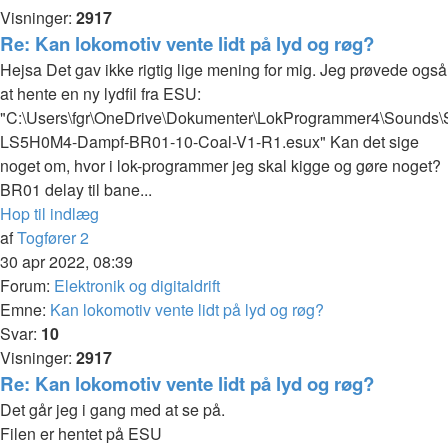
Visninger:
2917
Re: Kan lokomotiv vente lidt på lyd og røg?
Hejsa Det gav ikke rigtig lige mening for mig. Jeg prøvede også
at hente en ny lydfil fra ESU:
"C:\Users\fgr\OneDrive\Dokumenter\LokProgrammer4\Sounds\
LS5H0M4-Dampf-BR01-10-Coal-V1-R1.esux" Kan det sige
noget om, hvor i lok-programmer jeg skal kigge og gøre noget?
BR01 delay til bane...
Hop til indlæg
af
Togfører 2
30 apr 2022, 08:39
Forum:
Elektronik og digitaldrift
Emne:
Kan lokomotiv vente lidt på lyd og røg?
Svar:
10
Visninger:
2917
Re: Kan lokomotiv vente lidt på lyd og røg?
Det går jeg i gang med at se på.
Filen er hentet på ESU