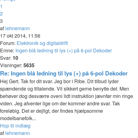
1
2
3
af
lehnemann
17 okt 2014, 11:56
Forum:
Elektronik og digitaldrift
Emne:
Ingen blå ledning til lys (+) på 6-pol Dekoder
Svar:
10
Visninger:
5635
Re: Ingen blå ledning til lys (+) på 6-pol Dekoder
Hej Gert. Tak for dit svar. Jeg bor i Ribe. Dit tilbud lyder
spændende og tiltalende. Vil sikkert gerne benytte det. Men
behøver dog desværre oveni lidt instruktion jævnfør min ringe
viden. Jeg afventer lige om der kommer andre svar. Tak
foreløbig. Det er dejligt, der findes hjælpsomme
modelbanefolk...
Hop til indlæg
af
lehnemann