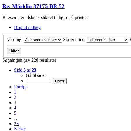
Re: Märklin 37175 BR 52
Blæseren er tilsluttet stikket til højre på printet.
Hop til indlæg
Visning:
Sorter efter:
Søgningen gav 228 resultater
Side
3
af
23
Gå til side:
Forrige
1
2
3
4
5
…
23
Næste