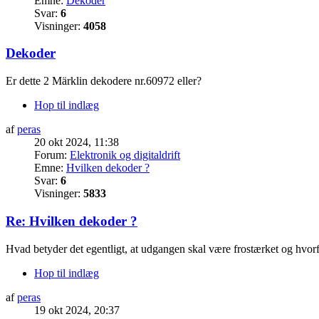
Emne:
Dekoder
Svar:
6
Visninger:
4058
Dekoder
Er dette 2 Märklin dekodere nr.60972 eller?
Hop til indlæg
af
peras
20 okt 2024, 11:38
Forum:
Elektronik og digitaldrift
Emne:
Hvilken dekoder ?
Svar:
6
Visninger:
5833
Re: Hvilken dekoder ?
Hvad betyder det egentligt, at udgangen skal være frostærket og h
Hop til indlæg
af
peras
19 okt 2024, 20:37