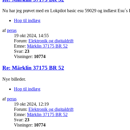
Nu har jeg prøvet med en Lokpilot basic esu 59029 og indlæst Esu´s B
Hop til indlæg
af
peras
19 okt 2024, 14:55
Forum:
Elektronik og digitaldrift
Emne:
Märklin 37175 BR 52
Svar:
23
Visninger:
10774
Re: Märklin 37175 BR 52
Nye billeder.
Hop til indlæg
af
peras
19 okt 2024, 12:19
Forum:
Elektronik og digitaldrift
Emne:
Märklin 37175 BR 52
Svar:
23
Visninger:
10774