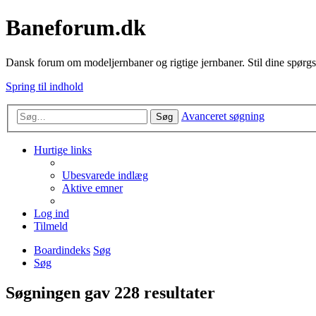
Baneforum.dk
Dansk forum om modeljernbaner og rigtige jernbaner. Stil dine spørgs
Spring til indhold
Avanceret søgning
Søg
Hurtige links
Ubesvarede indlæg
Aktive emner
Log ind
Tilmeld
Boardindeks
Søg
Søg
Søgningen gav 228 resultater