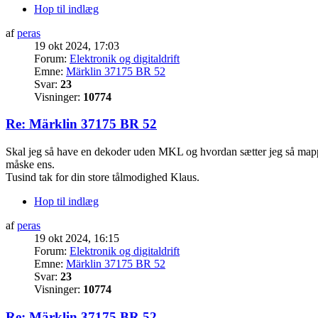
Hop til indlæg
af
peras
19 okt 2024, 17:03
Forum:
Elektronik og digitaldrift
Emne:
Märklin 37175 BR 52
Svar:
23
Visninger:
10774
Re: Märklin 37175 BR 52
Skal jeg så have en dekoder uden MKL og hvordan sætter jeg så mapping
måske ens.
Tusind tak for din store tålmodighed Klaus.
Hop til indlæg
af
peras
19 okt 2024, 16:15
Forum:
Elektronik og digitaldrift
Emne:
Märklin 37175 BR 52
Svar:
23
Visninger:
10774
Re: Märklin 37175 BR 52