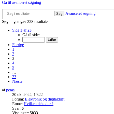
Gå til avanceret søgning
Avanceret søgning
Søg
Søgningen gav 228 resultater
Side
3
af
23
Gå til side:
Forrige
1
2
3
4
5
…
23
Næste
af
peras
20 okt 2024, 19:22
Forum:
Elektronik og digitaldrift
Emne:
Hvilken dekoder ?
Svar:
6
Visninger:
5833