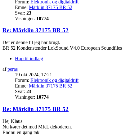
Forum:
Elektronik og digitaldrift
Emne:
Märklin 37175 BR 52
Svar:
23
Visninger:
10774
Re: Märklin 37175 BR 52
Det er denne fil jeg har brugt.
BR 52 Kondenstender LokSound V4.0 European Soundfiles
Hop til indlæg
af
peras
19 okt 2024, 17:21
Forum:
Elektronik og digitaldrift
Emne:
Märklin 37175 BR 52
Svar:
23
Visninger:
10774
Re: Märklin 37175 BR 52
Hej Klaus
Nu kører det med MKL dekoderen.
Endnu en gang tak.