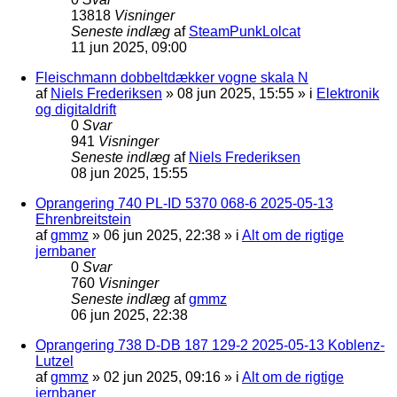
13818
Visninger
Seneste indlæg
af
SteamPunkLolcat
11 jun 2025, 09:00
Fleischmann dobbeltdækker vogne skala N
af
Niels Frederiksen
»
08 jun 2025, 15:55
» i
Elektronik
og digitaldrift
0
Svar
941
Visninger
Seneste indlæg
af
Niels Frederiksen
08 jun 2025, 15:55
Oprangering 740 PL-ID 5370 068-6 2025-05-13
Ehrenbreitstein
af
gmmz
»
06 jun 2025, 22:38
» i
Alt om de rigtige
jernbaner
0
Svar
760
Visninger
Seneste indlæg
af
gmmz
06 jun 2025, 22:38
Oprangering 738 D-DB 187 129-2 2025-05-13 Koblenz-
Lutzel
af
gmmz
»
02 jun 2025, 09:16
» i
Alt om de rigtige
jernbaner