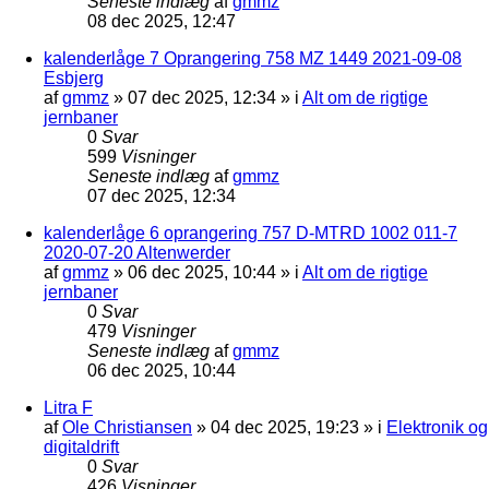
Seneste indlæg
af
gmmz
08 dec 2025, 12:47
kalenderlåge 7 Oprangering 758 MZ 1449 2021-09-08
Esbjerg
af
gmmz
»
07 dec 2025, 12:34
» i
Alt om de rigtige
jernbaner
0
Svar
599
Visninger
Seneste indlæg
af
gmmz
07 dec 2025, 12:34
kalenderlåge 6 oprangering 757 D-MTRD 1002 011-7
2020-07-20 Altenwerder
af
gmmz
»
06 dec 2025, 10:44
» i
Alt om de rigtige
jernbaner
0
Svar
479
Visninger
Seneste indlæg
af
gmmz
06 dec 2025, 10:44
Litra F
af
Ole Christiansen
»
04 dec 2025, 19:23
» i
Elektronik og
digitaldrift
0
Svar
426
Visninger