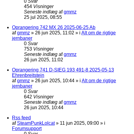
0
Svar
454
Visninger
Seneste indlæg
af
gmmz
25 jul 2025, 08:55
Oprangering 742 MX 26 2025-06-25 Ab
af
gmmz
»
26 jun 2025, 11:02
» i
Alt om de rigtige
jernbaner
0
Svar
753
Visninger
Seneste indlæg
af
gmmz
26 jun 2025, 11:02
Oprangering 741 D-SIEG 193 491-8 2025-05-13
Ehrenbreitstein
af
gmmz
»
26 jun 2025, 10:44
» i
Alt om de rigtige
jernbaner
0
Svar
642
Visninger
Seneste indlæg
af
gmmz
26 jun 2025, 10:44
Rss feed
af
SteamPunkLolcat
»
11 jun 2025, 09:00
» i
Forumsupport
0
Svar