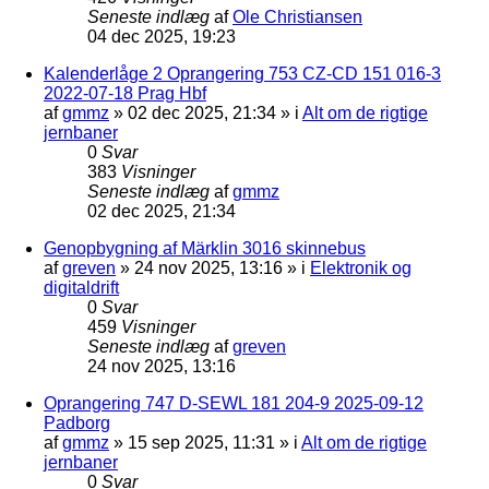
Seneste indlæg
af
Ole Christiansen
04 dec 2025, 19:23
Kalenderlåge 2 Oprangering 753 CZ-CD 151 016-3
2022-07-18 Prag Hbf
af
gmmz
»
02 dec 2025, 21:34
» i
Alt om de rigtige
jernbaner
0
Svar
383
Visninger
Seneste indlæg
af
gmmz
02 dec 2025, 21:34
Genopbygning af Märklin 3016 skinnebus
af
greven
»
24 nov 2025, 13:16
» i
Elektronik og
digitaldrift
0
Svar
459
Visninger
Seneste indlæg
af
greven
24 nov 2025, 13:16
Oprangering 747 D-SEWL 181 204-9 2025-09-12
Padborg
af
gmmz
»
15 sep 2025, 11:31
» i
Alt om de rigtige
jernbaner
0
Svar