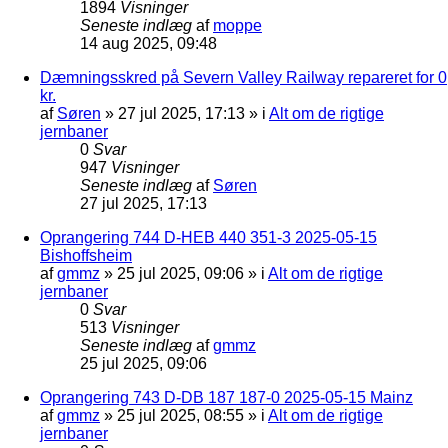
1894
Visninger
Seneste indlæg
af
moppe
14 aug 2025, 09:48
Dæmningsskred på Severn Valley Railway repareret for 0
kr.
af
Søren
»
27 jul 2025, 17:13
» i
Alt om de rigtige
jernbaner
0
Svar
947
Visninger
Seneste indlæg
af
Søren
27 jul 2025, 17:13
Oprangering 744 D-HEB 440 351-3 2025-05-15
Bishoffsheim
af
gmmz
»
25 jul 2025, 09:06
» i
Alt om de rigtige
jernbaner
0
Svar
513
Visninger
Seneste indlæg
af
gmmz
25 jul 2025, 09:06
Oprangering 743 D-DB 187 187-0 2025-05-15 Mainz
af
gmmz
»
25 jul 2025, 08:55
» i
Alt om de rigtige
jernbaner