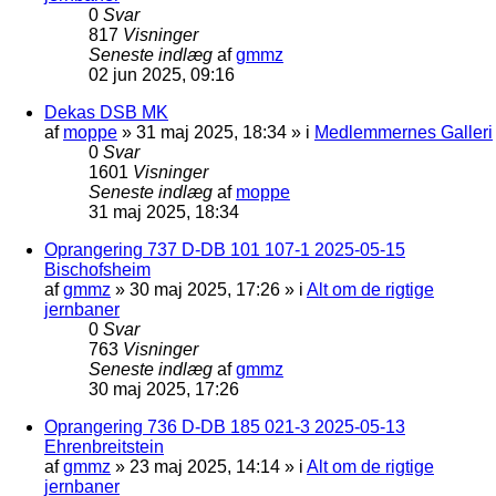
0
Svar
817
Visninger
Seneste indlæg
af
gmmz
02 jun 2025, 09:16
Dekas DSB MK
af
moppe
»
31 maj 2025, 18:34
» i
Medlemmernes Galleri
0
Svar
1601
Visninger
Seneste indlæg
af
moppe
31 maj 2025, 18:34
Oprangering 737 D-DB 101 107-1 2025-05-15
Bischofsheim
af
gmmz
»
30 maj 2025, 17:26
» i
Alt om de rigtige
jernbaner
0
Svar
763
Visninger
Seneste indlæg
af
gmmz
30 maj 2025, 17:26
Oprangering 736 D-DB 185 021-3 2025-05-13
Ehrenbreitstein
af
gmmz
»
23 maj 2025, 14:14
» i
Alt om de rigtige
jernbaner