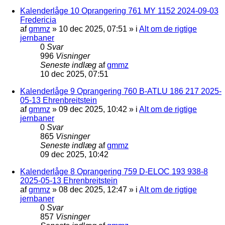
Kalenderlåge 10 Oprangering 761 MY 1152 2024-09-03
Fredericia
af
gmmz
»
10 dec 2025, 07:51
» i
Alt om de rigtige
jernbaner
0
Svar
996
Visninger
Seneste indlæg
af
gmmz
10 dec 2025, 07:51
Kalenderlåge 9 Oprangering 760 B-ATLU 186 217 2025-
05-13 Ehrenbreitstein
af
gmmz
»
09 dec 2025, 10:42
» i
Alt om de rigtige
jernbaner
0
Svar
865
Visninger
Seneste indlæg
af
gmmz
09 dec 2025, 10:42
Kalenderlåge 8 Oprangering 759 D-ELOC 193 938-8
2025-05-13 Ehrenbreitstein
af
gmmz
»
08 dec 2025, 12:47
» i
Alt om de rigtige
jernbaner
0
Svar
857
Visninger