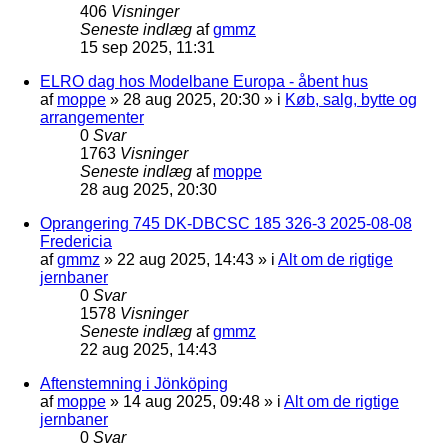
406
Visninger
Seneste indlæg
af
gmmz
15 sep 2025, 11:31
ELRO dag hos Modelbane Europa - åbent hus
af
moppe
»
28 aug 2025, 20:30
» i
Køb, salg, bytte og
arrangementer
0
Svar
1763
Visninger
Seneste indlæg
af
moppe
28 aug 2025, 20:30
Oprangering 745 DK-DBCSC 185 326-3 2025-08-08
Fredericia
af
gmmz
»
22 aug 2025, 14:43
» i
Alt om de rigtige
jernbaner
0
Svar
1578
Visninger
Seneste indlæg
af
gmmz
22 aug 2025, 14:43
Aftenstemning i Jönköping
af
moppe
»
14 aug 2025, 09:48
» i
Alt om de rigtige
jernbaner
0
Svar