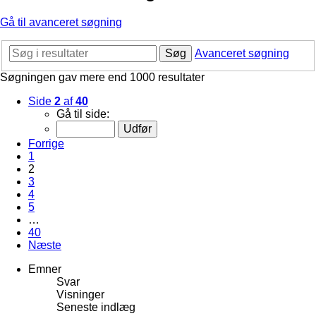
Gå til avanceret søgning
Søg
Avanceret søgning
Søgningen gav mere end 1000 resultater
Side
2
af
40
Gå til side:
Forrige
1
2
3
4
5
…
40
Næste
Emner
Svar
Visninger
Seneste indlæg