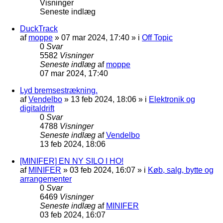
Visninger
Seneste indlæg
DuckTrack
af
moppe
»
07 mar 2024, 17:40
» i
Off Topic
0
Svar
5582
Visninger
Seneste indlæg
af
moppe
07 mar 2024, 17:40
Lyd bremsestrækning.
af
Vendelbo
»
13 feb 2024, 18:06
» i
Elektronik og
digitaldrift
0
Svar
4788
Visninger
Seneste indlæg
af
Vendelbo
13 feb 2024, 18:06
[MINIFER] EN NY SILO I HO!
af
MINIFER
»
03 feb 2024, 16:07
» i
Køb, salg, bytte og
arrangementer
0
Svar
6469
Visninger
Seneste indlæg
af
MINIFER
03 feb 2024, 16:07