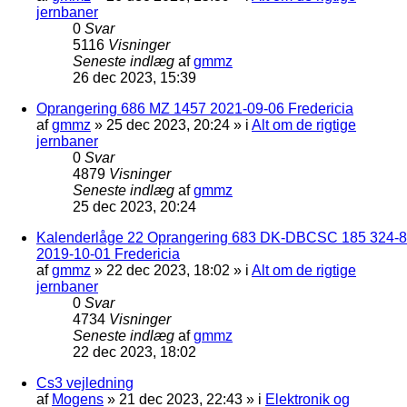
jernbaner
0
Svar
5116
Visninger
Seneste indlæg
af
gmmz
26 dec 2023, 15:39
Oprangering 686 MZ 1457 2021-09-06 Fredericia
af
gmmz
»
25 dec 2023, 20:24
» i
Alt om de rigtige
jernbaner
0
Svar
4879
Visninger
Seneste indlæg
af
gmmz
25 dec 2023, 20:24
Kalenderlåge 22 Oprangering 683 DK-DBCSC 185 324-8
2019-10-01 Fredericia
af
gmmz
»
22 dec 2023, 18:02
» i
Alt om de rigtige
jernbaner
0
Svar
4734
Visninger
Seneste indlæg
af
gmmz
22 dec 2023, 18:02
Cs3 vejledning
af
Mogens
»
21 dec 2023, 22:43
» i
Elektronik og