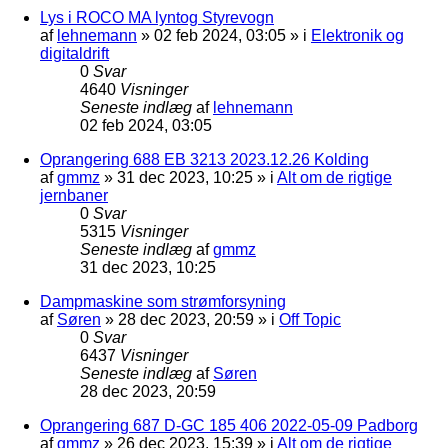
Lys i ROCO MA lyntog Styrevogn
af
lehnemann
»
02 feb 2024, 03:05
» i
Elektronik og
digitaldrift
0
Svar
4640
Visninger
Seneste indlæg
af
lehnemann
02 feb 2024, 03:05
Oprangering 688 EB 3213 2023.12.26 Kolding
af
gmmz
»
31 dec 2023, 10:25
» i
Alt om de rigtige
jernbaner
0
Svar
5315
Visninger
Seneste indlæg
af
gmmz
31 dec 2023, 10:25
Dampmaskine som strømforsyning
af
Søren
»
28 dec 2023, 20:59
» i
Off Topic
0
Svar
6437
Visninger
Seneste indlæg
af
Søren
28 dec 2023, 20:59
Oprangering 687 D-GC 185 406 2022-05-09 Padborg
af
gmmz
»
26 dec 2023, 15:39
» i
Alt om de rigtige