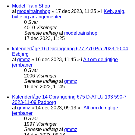
Model Train Shop
af
modeltrainshop
»
17 dec 2023, 11:25
» i
Køb, salg,
bytte og arrangementer
0
Svar
4010
Visninger
Seneste indlæg
af
modeltrainshop
17 dec 2023, 11:25
kalenderlåge 16 Oprangering 677 Z70 Pia 2023-10-04
Esbjerg
af
gmmz
»
16 dec 2023, 11:45
» i
Alt om de rigtige
jernbaner
0
Svar
2006
Visninger
Seneste indlæg
af
gmmz
16 dec 2023, 11:45
Kalenderlåge 14 Oprangering 675 D-ATLU 193 590-7
2023-11-09 Padborg
af
gmmz
»
14 dec 2023, 09:13
» i
Alt om de rigtige
jernbaner
0
Svar
1997
Visninger
Seneste indlæg
af
gmmz
14 dec 2023, 09:13