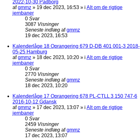
2022-10-30 Padborg
af
gmmz
»
19 dec 2023, 16:53
» i
Alt om de rigtige
jernbaner
0
Svar
3087
Visninger
Seneste indlæg
af
gmmz
19 dec 2023, 16:53
Kalenderlåge 18 Oprangering 679 D-DB 401 001-3 2018-
05-25 Hamburg
af
gmmz
»
18 dec 2023, 10:20
» i
Alt om de rigtige
jernbaner
0
Svar
2770
Visninger
Seneste indlæg
af
gmmz
18 dec 2023, 10:20
Kalenderlåge 17 Oprangering 678 PL-CTLL 3 150 747-6
2016-10-12 Gdansk
af
gmmz
»
17 dec 2023, 13:07
» i
Alt om de rigtige
jernbaner
0
Svar
2459
Visninger
Seneste indlæg
af
gmmz
17 dec 2023, 13:07