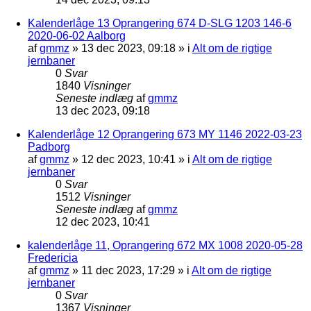
Kalenderlåge 13 Oprangering 674 D-SLG 1203 146-6
2020-06-02 Aalborg
af
gmmz
»
13 dec 2023, 09:18
» i
Alt om de rigtige
jernbaner
0
Svar
1840
Visninger
Seneste indlæg
af
gmmz
13 dec 2023, 09:18
Kalenderlåge 12 Oprangering 673 MY 1146 2022-03-23
Padborg
af
gmmz
»
12 dec 2023, 10:41
» i
Alt om de rigtige
jernbaner
0
Svar
1512
Visninger
Seneste indlæg
af
gmmz
12 dec 2023, 10:41
kalenderlåge 11, Oprangering 672 MX 1008 2020-05-28
Fredericia
af
gmmz
»
11 dec 2023, 17:29
» i
Alt om de rigtige
jernbaner
0
Svar
1367
Visninger