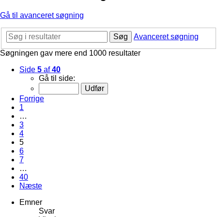
Gå til avanceret søgning
Søg
Avanceret søgning
Søgningen gav mere end 1000 resultater
Side
5
af
40
Gå til side:
Forrige
1
…
3
4
5
6
7
…
40
Næste
Emner
Svar