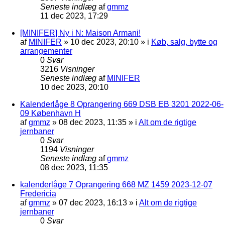
Seneste indlæg
af
gmmz
11 dec 2023, 17:29
[MINIFER] Ny i N: Maison Armani!
af
MINIFER
»
10 dec 2023, 20:10
» i
Køb, salg, bytte og
arrangementer
0
Svar
3216
Visninger
Seneste indlæg
af
MINIFER
10 dec 2023, 20:10
Kalenderlåge 8 Oprangering 669 DSB EB 3201 2022-06-
09 København H
af
gmmz
»
08 dec 2023, 11:35
» i
Alt om de rigtige
jernbaner
0
Svar
1194
Visninger
Seneste indlæg
af
gmmz
08 dec 2023, 11:35
kalenderlåge 7 Oprangering 668 MZ 1459 2023-12-07
Fredericia
af
gmmz
»
07 dec 2023, 16:13
» i
Alt om de rigtige
jernbaner
0
Svar