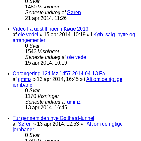
0
Svar
1480
Visninger
Seneste indlæg
af
Søren
21 apr 2014, 11:26
Video fra udstillingen i Køge 2013
af
ole vedel
»
15 apr 2014, 10:19
» i
Køb, salg, bytte og
arrangementer
0
Svar
1543
Visninger
Seneste indlæg
af
ole vedel
15 apr 2014, 10:19
Oprangering 124 Mz 1457 2014-04-13 Fa
af
gmmz
»
13 apr 2014, 16:45
» i
Alt om de rigtige
jernbaner
0
Svar
1170
Visninger
Seneste indlæg
af
gmmz
13 apr 2014, 16:45
Tur gennem den nye Gotthard-tunnel
af
Søren
»
13 apr 2014, 12:53
» i
Alt om de rigtige
jernbaner
0
Svar
1749
Visninger