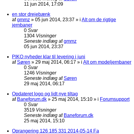
11 jun 2014, 17:09
en stor drejebænk
af
gmmz
»
05 jun 2014, 23:37
» i
Alt om de rigtige
jernbaner
0
Svar
1304
Visninger
Seneste indlæg
af
gmmz
05 jun 2014, 23:37
PIKO nyheder klar til levering i juni
af
Søren
»
29 maj 2014, 06:17
» i
Alt om modeljernbaner
0
Svar
1246
Visninger
Seneste indlæg
af
Søren
29 maj 2014, 06:17
Opdateret logo og lidt nye tiltag
af
Baneforum.dk
»
25 maj 2014, 15:10
» i
Forumsupport
0
Svar
3519
Visninger
Seneste indlæg
af
Baneforum.dk
25 maj 2014, 15:10
Oprangering 126 185 331 2014-05-14 Fa