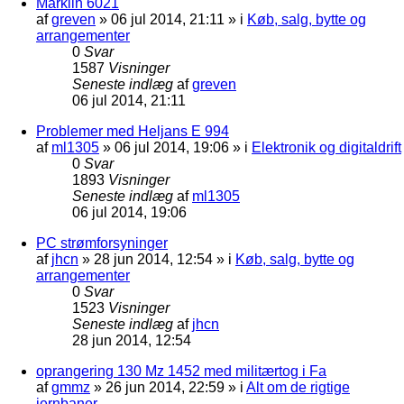
Märklin 6021
af
greven
»
06 jul 2014, 21:11
» i
Køb, salg, bytte og
arrangementer
0
Svar
1587
Visninger
Seneste indlæg
af
greven
06 jul 2014, 21:11
Problemer med Heljans E 994
af
ml1305
»
06 jul 2014, 19:06
» i
Elektronik og digitaldrift
0
Svar
1893
Visninger
Seneste indlæg
af
ml1305
06 jul 2014, 19:06
PC strømforsyninger
af
jhcn
»
28 jun 2014, 12:54
» i
Køb, salg, bytte og
arrangementer
0
Svar
1523
Visninger
Seneste indlæg
af
jhcn
28 jun 2014, 12:54
oprangering 130 Mz 1452 med militærtog i Fa
af
gmmz
»
26 jun 2014, 22:59
» i
Alt om de rigtige
jernbaner