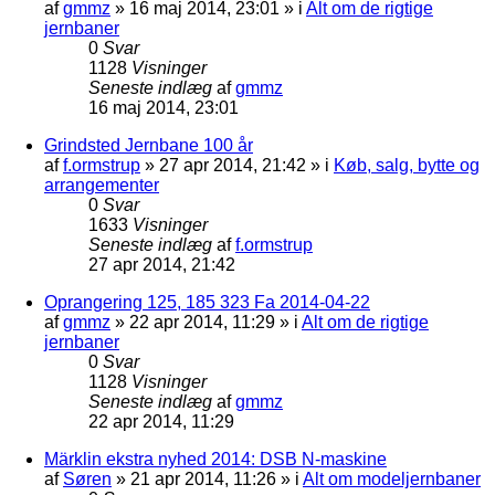
af
gmmz
»
16 maj 2014, 23:01
» i
Alt om de rigtige
jernbaner
0
Svar
1128
Visninger
Seneste indlæg
af
gmmz
16 maj 2014, 23:01
Grindsted Jernbane 100 år
af
f.ormstrup
»
27 apr 2014, 21:42
» i
Køb, salg, bytte og
arrangementer
0
Svar
1633
Visninger
Seneste indlæg
af
f.ormstrup
27 apr 2014, 21:42
Oprangering 125, 185 323 Fa 2014-04-22
af
gmmz
»
22 apr 2014, 11:29
» i
Alt om de rigtige
jernbaner
0
Svar
1128
Visninger
Seneste indlæg
af
gmmz
22 apr 2014, 11:29
Märklin ekstra nyhed 2014: DSB N-maskine
af
Søren
»
21 apr 2014, 11:26
» i
Alt om modeljernbaner