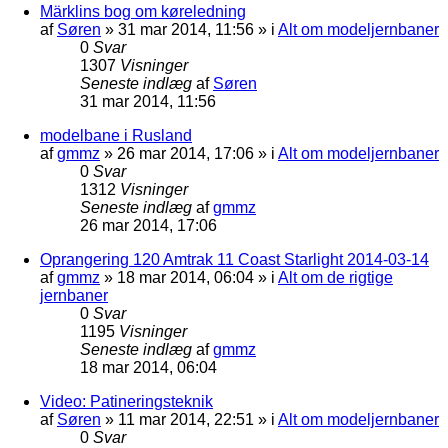
Märklins bog om køreledning
af
Søren
»
31 mar 2014, 11:56
» i
Alt om modeljernbaner
0
Svar
1307
Visninger
Seneste indlæg
af
Søren
31 mar 2014, 11:56
modelbane i Rusland
af
gmmz
»
26 mar 2014, 17:06
» i
Alt om modeljernbaner
0
Svar
1312
Visninger
Seneste indlæg
af
gmmz
26 mar 2014, 17:06
Oprangering 120 Amtrak 11 Coast Starlight 2014-03-14
af
gmmz
»
18 mar 2014, 06:04
» i
Alt om de rigtige
jernbaner
0
Svar
1195
Visninger
Seneste indlæg
af
gmmz
18 mar 2014, 06:04
Video: Patineringsteknik
af
Søren
»
11 mar 2014, 22:51
» i
Alt om modeljernbaner
0
Svar