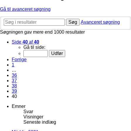
Gå til avanceret søgning
Søg
Avanceret søgning
Søgningen gav mere end 1000 resultater
Side
40
af
40
Gå til side:
Forrige
1
…
36
37
38
39
40
Emner
Svar
Visninger
Seneste indlæg