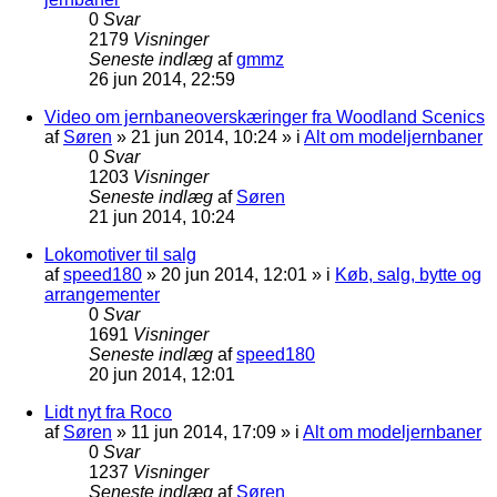
0
Svar
2179
Visninger
Seneste indlæg
af
gmmz
26 jun 2014, 22:59
Video om jernbaneoverskæringer fra Woodland Scenics
af
Søren
»
21 jun 2014, 10:24
» i
Alt om modeljernbaner
0
Svar
1203
Visninger
Seneste indlæg
af
Søren
21 jun 2014, 10:24
Lokomotiver til salg
af
speed180
»
20 jun 2014, 12:01
» i
Køb, salg, bytte og
arrangementer
0
Svar
1691
Visninger
Seneste indlæg
af
speed180
20 jun 2014, 12:01
Lidt nyt fra Roco
af
Søren
»
11 jun 2014, 17:09
» i
Alt om modeljernbaner
0
Svar
1237
Visninger
Seneste indlæg
af
Søren