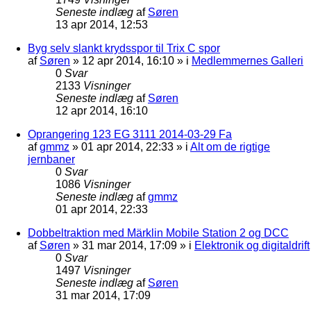
Seneste indlæg
af
Søren
13 apr 2014, 12:53
Byg selv slankt krydsspor til Trix C spor
af
Søren
»
12 apr 2014, 16:10
» i
Medlemmernes Galleri
0
Svar
2133
Visninger
Seneste indlæg
af
Søren
12 apr 2014, 16:10
Oprangering 123 EG 3111 2014-03-29 Fa
af
gmmz
»
01 apr 2014, 22:33
» i
Alt om de rigtige
jernbaner
0
Svar
1086
Visninger
Seneste indlæg
af
gmmz
01 apr 2014, 22:33
Dobbeltraktion med Märklin Mobile Station 2 og DCC
af
Søren
»
31 mar 2014, 17:09
» i
Elektronik og digitaldrift
0
Svar
1497
Visninger
Seneste indlæg
af
Søren
31 mar 2014, 17:09