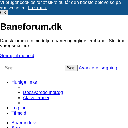
Vi bruger cookies for at sikre du får den bedste oplevelse på
vort websted.
Lær mere
OK!
Baneforum.dk
Dansk forum om modeljernbaner og rigtige jernbaner. Stil dine
spørgsmål her.
Spring til indhold
Søg
Avanceret søgning
Hurtige links
Ubesvarede indlæg
Aktive emner
Log ind
Tilmeld
Boardindeks
Søg