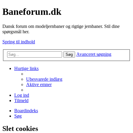
Baneforum.dk
Dansk forum om modeljernbaner og rigtige jernbaner. Stil dine
spørgsmål her.
Spring til indhold
Avanceret søgning
Søg
Hurtige links
Ubesvarede indlæg
Aktive emner
Log ind
Tilmeld
Boardindeks
Søg
Slet cookies