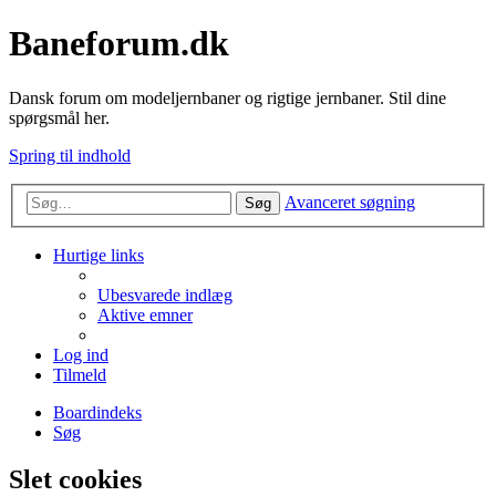
Baneforum.dk
Dansk forum om modeljernbaner og rigtige jernbaner. Stil dine
spørgsmål her.
Spring til indhold
Avanceret søgning
Søg
Hurtige links
Ubesvarede indlæg
Aktive emner
Log ind
Tilmeld
Boardindeks
Søg
Slet cookies