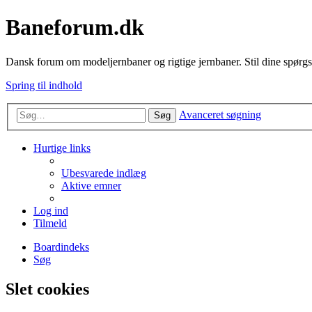
Baneforum.dk
Dansk forum om modeljernbaner og rigtige jernbaner. Stil dine spørgs
Spring til indhold
Avanceret søgning
Søg
Hurtige links
Ubesvarede indlæg
Aktive emner
Log ind
Tilmeld
Boardindeks
Søg
Slet cookies