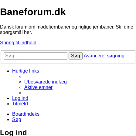
Baneforum.dk
Dansk forum om modeljernbaner og rigtige jernbaner. Stil dine
spørgsmål her.
Spring til indhold
Søg
Avanceret søgning
Hurtige links
Ubesvarede indlæg
Aktive emner
Log ind
Tilmeld
Boardindeks
Søg
Log ind