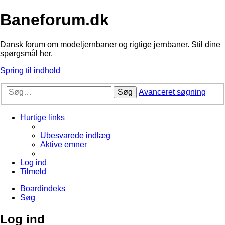
Baneforum.dk
Dansk forum om modeljernbaner og rigtige jernbaner. Stil dine
spørgsmål her.
Spring til indhold
Søg
Avanceret søgning
Hurtige links
Ubesvarede indlæg
Aktive emner
Log ind
Tilmeld
Boardindeks
Søg
Log ind