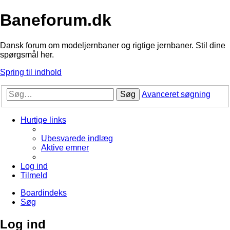
Baneforum.dk
Dansk forum om modeljernbaner og rigtige jernbaner. Stil dine
spørgsmål her.
Spring til indhold
Søg
Avanceret søgning
Hurtige links
Ubesvarede indlæg
Aktive emner
Log ind
Tilmeld
Boardindeks
Søg
Log ind