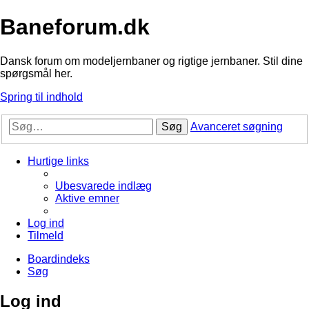
Baneforum.dk
Dansk forum om modeljernbaner og rigtige jernbaner. Stil dine
spørgsmål her.
Spring til indhold
Søg
Avanceret søgning
Hurtige links
Ubesvarede indlæg
Aktive emner
Log ind
Tilmeld
Boardindeks
Søg
Log ind