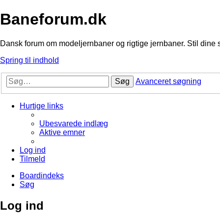
Baneforum.dk
Dansk forum om modeljernbaner og rigtige jernbaner. Stil dine 
Spring til indhold
Søg
Avanceret søgning
Hurtige links
Ubesvarede indlæg
Aktive emner
Log ind
Tilmeld
Boardindeks
Søg
Log ind