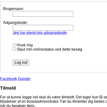
Brugernavn:
Adgangskode:
Jeg har glemt min adgangskode
Husk mig
Skjul min onlinestatus ved dette besøg
Facebook
Google
Tilmeld
For at kunne logge ind skal du være tilmeldt. Det tager kun få s
tilladelser af en boardadministrator. Før du tilmelder dig bedes 
når du besøger dem.