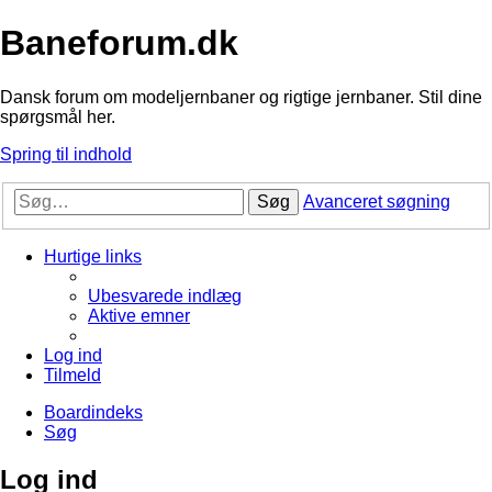
Baneforum.dk
Dansk forum om modeljernbaner og rigtige jernbaner. Stil dine
spørgsmål her.
Spring til indhold
Søg
Avanceret søgning
Hurtige links
Ubesvarede indlæg
Aktive emner
Log ind
Tilmeld
Boardindeks
Søg
Log ind