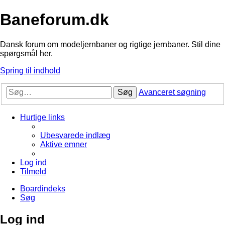
Baneforum.dk
Dansk forum om modeljernbaner og rigtige jernbaner. Stil dine
spørgsmål her.
Spring til indhold
Søg
Avanceret søgning
Hurtige links
Ubesvarede indlæg
Aktive emner
Log ind
Tilmeld
Boardindeks
Søg
Log ind