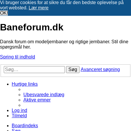
Vi bruger cookies for at sikre du får den bedste oplevelse på
vort websted.
Lær mere
OK!
Baneforum.dk
Dansk forum om modeljernbaner og rigtige jernbaner. Stil dine
spørgsmål her.
Spring til indhold
Søg
Avanceret søgning
Hurtige links
Ubesvarede indlæg
Aktive emner
Log ind
Tilmeld
Boardindeks
Søg