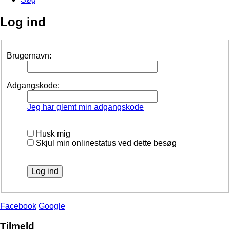
Log ind
Brugernavn:
Adgangskode:
Jeg har glemt min adgangskode
Husk mig
Skjul min onlinestatus ved dette besøg
Facebook
Google
Tilmeld