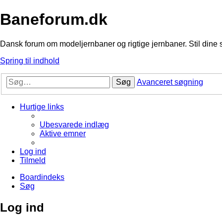
Baneforum.dk
Dansk forum om modeljernbaner og rigtige jernbaner. Stil dine 
Spring til indhold
Søg
Avanceret søgning
Hurtige links
Ubesvarede indlæg
Aktive emner
Log ind
Tilmeld
Boardindeks
Søg
Log ind