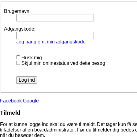
Brugernavn:
Adgangskode:
Jeg har glemt min adgangskode
Husk mig
Skjul min onlinestatus ved dette besøg
Facebook
Google
Tilmeld
For at kunne logge ind skal du være tilmeldt. Det tager kun få s
tilladelser af en boardadministrator. Før du tilmelder dig bedes 
når du besøger dem.