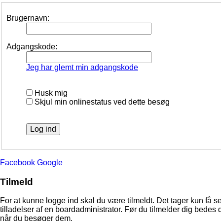
Brugernavn:
Adgangskode:
Jeg har glemt min adgangskode
Husk mig
Skjul min onlinestatus ved dette besøg
Facebook
Google
Tilmeld
For at kunne logge ind skal du være tilmeldt. Det tager kun få s
tilladelser af en boardadministrator. Før du tilmelder dig bedes 
når du besøger dem.