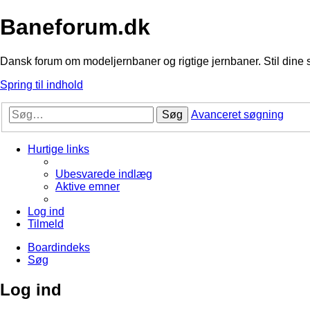
Baneforum.dk
Dansk forum om modeljernbaner og rigtige jernbaner. Stil dine 
Spring til indhold
Søg
Avanceret søgning
Hurtige links
Ubesvarede indlæg
Aktive emner
Log ind
Tilmeld
Boardindeks
Søg
Log ind