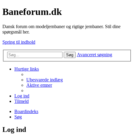
Baneforum.dk
Dansk forum om modeljernbaner og rigtige jernbaner. Stil dine
spørgsmål her.
Spring til indhold
Avanceret søgning
Søg
Hurtige links
Ubesvarede indlæg
Aktive emner
Log ind
Tilmeld
Boardindeks
Søg
Log ind