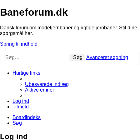
Baneforum.dk
Dansk forum om modeljernbaner og rigtige jernbaner. Stil dine
spørgsmål her.
Spring til indhold
Søg
Avanceret søgning
Hurtige links
Ubesvarede indlæg
Aktive emner
Log ind
Tilmeld
Boardindeks
Søg
Log ind