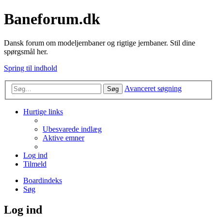
Baneforum.dk
Dansk forum om modeljernbaner og rigtige jernbaner. Stil dine
spørgsmål her.
Spring til indhold
Avanceret søgning
Søg
Hurtige links
Ubesvarede indlæg
Aktive emner
Log ind
Tilmeld
Boardindeks
Søg
Log ind