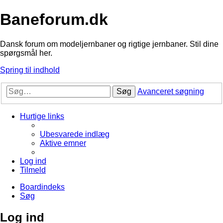
Baneforum.dk
Dansk forum om modeljernbaner og rigtige jernbaner. Stil dine
spørgsmål her.
Spring til indhold
Søg
Avanceret søgning
Hurtige links
Ubesvarede indlæg
Aktive emner
Log ind
Tilmeld
Boardindeks
Søg
Log ind