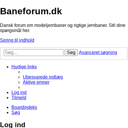
Baneforum.dk
Dansk forum om modeljernbaner og rigtige jernbaner. Stil dine
spørgsmål her.
Spring til indhold
Søg
Avanceret søgning
Hurtige links
Ubesvarede indlæg
Aktive emner
Log ind
Tilmeld
Boardindeks
Søg
Log ind