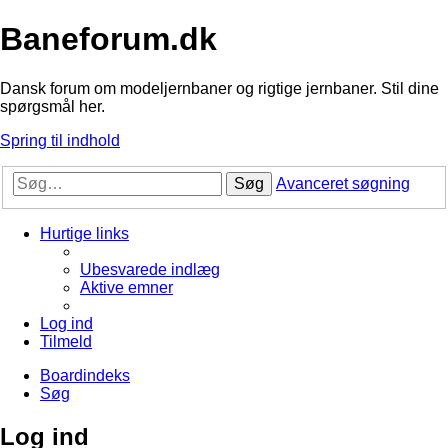
Baneforum.dk
Dansk forum om modeljernbaner og rigtige jernbaner. Stil dine
spørgsmål her.
Spring til indhold
Søg
Avanceret søgning
Hurtige links
Ubesvarede indlæg
Aktive emner
Log ind
Tilmeld
Boardindeks
Søg
Log ind