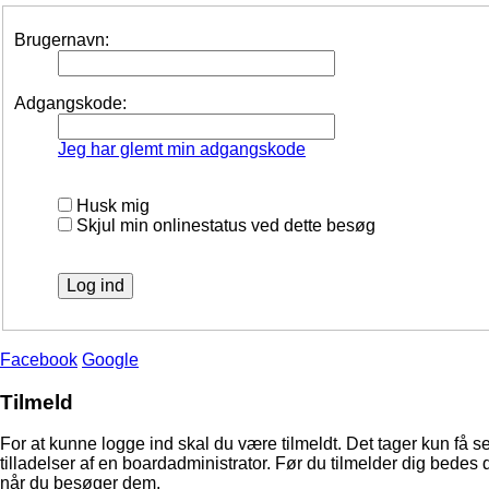
Brugernavn:
Adgangskode:
Jeg har glemt min adgangskode
Husk mig
Skjul min onlinestatus ved dette besøg
Facebook
Google
Tilmeld
For at kunne logge ind skal du være tilmeldt. Det tager kun få s
tilladelser af en boardadministrator. Før du tilmelder dig bedes 
når du besøger dem.