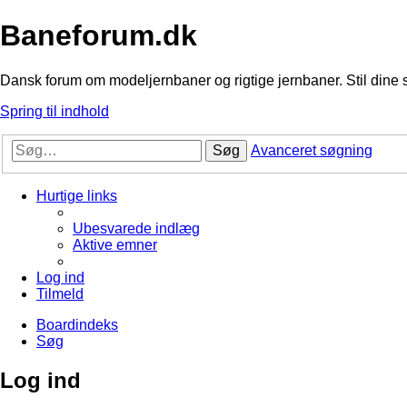
Baneforum.dk
Dansk forum om modeljernbaner og rigtige jernbaner. Stil dine 
Spring til indhold
Søg
Avanceret søgning
Hurtige links
Ubesvarede indlæg
Aktive emner
Log ind
Tilmeld
Boardindeks
Søg
Log ind