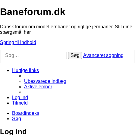
Baneforum.dk
Dansk forum om modeljernbaner og rigtige jernbaner. Stil dine
spørgsmål her.
Spring til indhold
Søg
Avanceret søgning
Hurtige links
Ubesvarede indlæg
Aktive emner
Log ind
Tilmeld
Boardindeks
Søg
Log ind