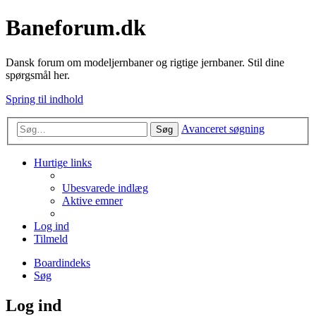
Baneforum.dk
Dansk forum om modeljernbaner og rigtige jernbaner. Stil dine
spørgsmål her.
Spring til indhold
Avanceret søgning
Søg
Hurtige links
Ubesvarede indlæg
Aktive emner
Log ind
Tilmeld
Boardindeks
Søg
Log ind