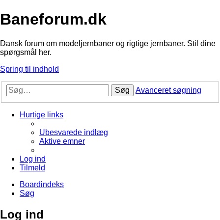
Baneforum.dk
Dansk forum om modeljernbaner og rigtige jernbaner. Stil dine
spørgsmål her.
Spring til indhold
Søg
Avanceret søgning
Hurtige links
Ubesvarede indlæg
Aktive emner
Log ind
Tilmeld
Boardindeks
Søg
Log ind