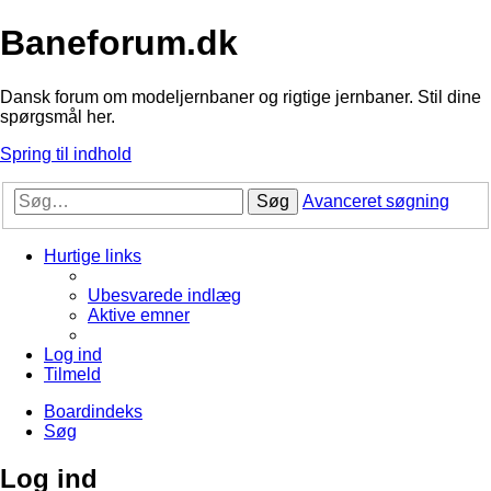
Baneforum.dk
Dansk forum om modeljernbaner og rigtige jernbaner. Stil dine
spørgsmål her.
Spring til indhold
Søg
Avanceret søgning
Hurtige links
Ubesvarede indlæg
Aktive emner
Log ind
Tilmeld
Boardindeks
Søg
Log ind