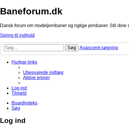
Baneforum.dk
Dansk forum om modeljernbaner og rigtige jernbaner. Stil dine 
Spring til indhold
Søg
Avanceret søgning
Hurtige links
Ubesvarede indlæg
Aktive emner
Log ind
Tilmeld
Boardindeks
Søg
Log ind