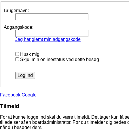
Brugernavn:
Adgangskode:
Jeg har glemt min adgangskode
Husk mig
Skjul min onlinestatus ved dette besøg
Facebook
Google
Tilmeld
For at kunne logge ind skal du være tilmeldt. Det tager kun få s
tilladelser af en boardadministrator. Før du tilmelder dig bedes 
når du besøger dem.