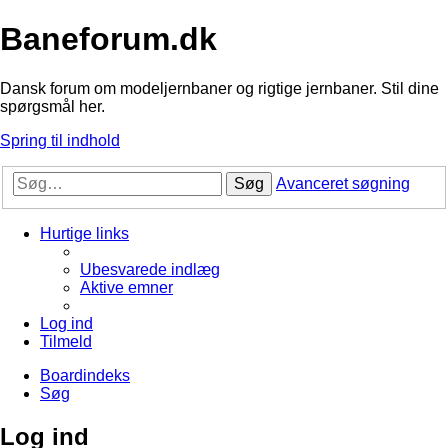
Baneforum.dk
Dansk forum om modeljernbaner og rigtige jernbaner. Stil dine
spørgsmål her.
Spring til indhold
Søg
Avanceret søgning
Hurtige links
Ubesvarede indlæg
Aktive emner
Log ind
Tilmeld
Boardindeks
Søg
Log ind