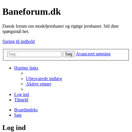
Baneforum.dk
Dansk forum om modeljernbaner og rigtige jernbaner. Stil dine
spørgsmål her.
Spring til indhold
Avanceret søgning
Søg
Hurtige links
Ubesvarede indlæg
Aktive emner
Log ind
Tilmeld
Boardindeks
Søg
Log ind