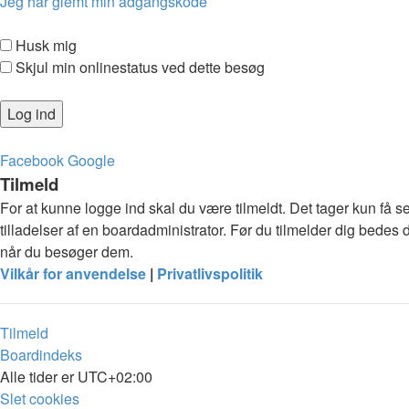
Jeg har glemt min adgangskode
Husk mig
Skjul min onlinestatus ved dette besøg
Facebook
Google
Tilmeld
For at kunne logge ind skal du være tilmeldt. Det tager kun få s
tilladelser af en boardadministrator. Før du tilmelder dig bedes 
når du besøger dem.
Vilkår for anvendelse
|
Privatlivspolitik
Tilmeld
Boardindeks
Alle tider er
UTC+02:00
Slet cookies