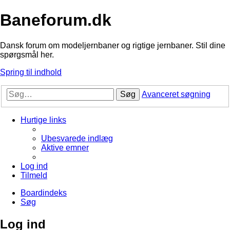
Baneforum.dk
Dansk forum om modeljernbaner og rigtige jernbaner. Stil dine
spørgsmål her.
Spring til indhold
Søg
Avanceret søgning
Hurtige links
Ubesvarede indlæg
Aktive emner
Log ind
Tilmeld
Boardindeks
Søg
Log ind