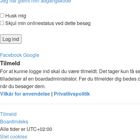
Jeg har glemt min adgangskode
Husk mig
Skjul min onlinestatus ved dette besøg
Facebook
Google
Tilmeld
For at kunne logge ind skal du være tilmeldt. Det tager kun få s
tilladelser af en boardadministrator. Før du tilmelder dig bedes 
når du besøger dem.
Vilkår for anvendelse
|
Privatlivspolitik
Tilmeld
Boardindeks
Alle tider er
UTC+02:00
Slet cookies