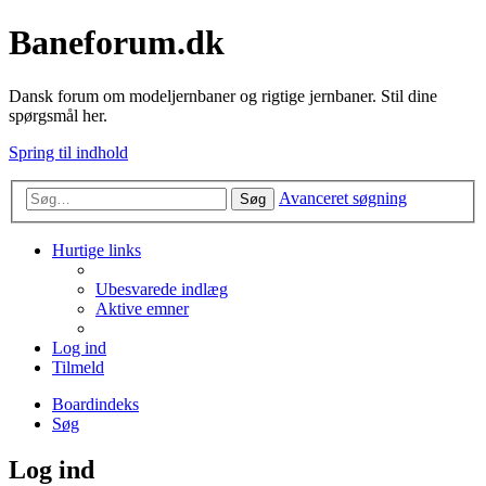
Baneforum.dk
Dansk forum om modeljernbaner og rigtige jernbaner. Stil dine
spørgsmål her.
Spring til indhold
Avanceret søgning
Søg
Hurtige links
Ubesvarede indlæg
Aktive emner
Log ind
Tilmeld
Boardindeks
Søg
Log ind