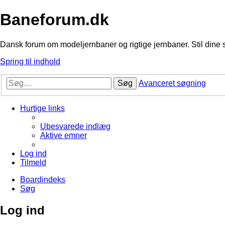
Baneforum.dk
Dansk forum om modeljernbaner og rigtige jernbaner. Stil dine 
Spring til indhold
Søg
Avanceret søgning
Hurtige links
Ubesvarede indlæg
Aktive emner
Log ind
Tilmeld
Boardindeks
Søg
Log ind