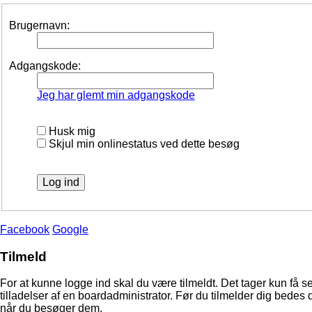
Brugernavn:
Adgangskode:
Jeg har glemt min adgangskode
Husk mig
Skjul min onlinestatus ved dette besøg
Facebook
Google
Tilmeld
For at kunne logge ind skal du være tilmeldt. Det tager kun få s
tilladelser af en boardadministrator. Før du tilmelder dig bedes 
når du besøger dem.