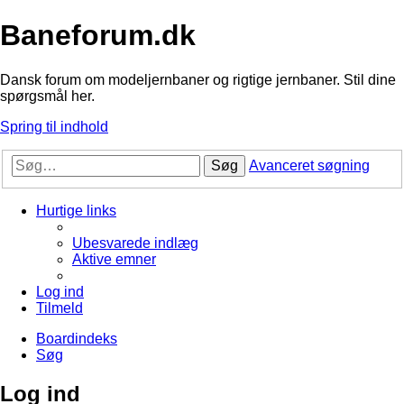
Baneforum.dk
Dansk forum om modeljernbaner og rigtige jernbaner. Stil dine
spørgsmål her.
Spring til indhold
Søg
Avanceret søgning
Hurtige links
Ubesvarede indlæg
Aktive emner
Log ind
Tilmeld
Boardindeks
Søg
Log ind