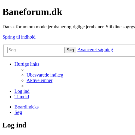
Baneforum.dk
Dansk forum om modeljernbaner og rigtige jernbaner. Stil dine spørgs
Spring til indhold
Avanceret søgning
Søg
Hurtige links
Ubesvarede indlæg
Aktive emner
Log ind
Tilmeld
Boardindeks
Søg
Log ind