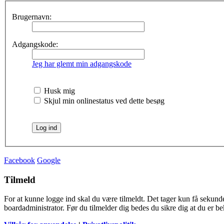
Brugernavn:
Adgangskode:
Jeg har glemt min adgangskode
Husk mig
Skjul min onlinestatus ved dette besøg
Facebook
Google
Tilmeld
For at kunne logge ind skal du være tilmeldt. Det tager kun få sekunder
boardadministrator. Før du tilmelder dig bedes du sikre dig at du er b